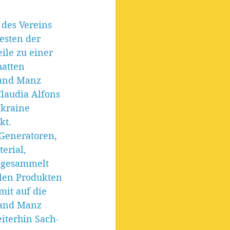
des Vereins 
esten der 
ile zu einer 
hatten 
land Manz 
laudia Alfons 
kraine 
t. 
Generatoren, 
erial, 
 gesammelt 
alen Produkten 
it auf die 
land Manz 
iterhin Sach- 