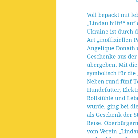
Voll bepackt mit l
„Lindau hilft!“ au
Ukraine ist durch 
Art „inoffiziellen 
Angelique Donath u
Geschenke aus der 
übergeben. Mit di
symbolisch für die
Neben rund fünf To
Hundefutter, Elekt
Rollstühle und Le
wurde, ging bei di
als Geschenk der S
Reise. Oberbürgerm
vom Verein „Lindau