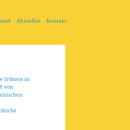
sind
Aktuelles
Kontakt
e Irshava in 
ß von 
ainischen 
lische 