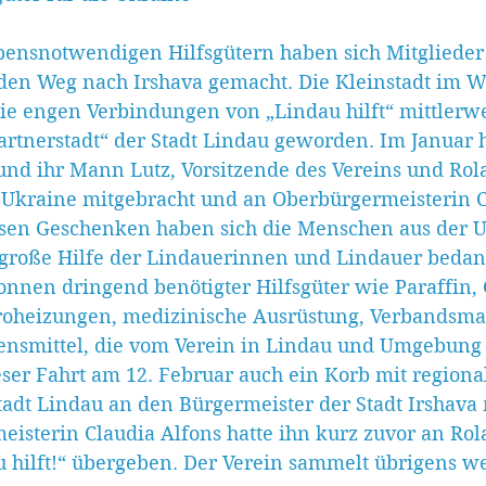
ebensnotwendigen Hilfsgütern haben sich Mitglieder 
f den Weg nach Irshava gemacht. Die Kleinstadt im W
die engen Verbindungen von „Lindau hilft“ mittlerwe
Partnerstadt“ der Stadt Lindau geworden. Im Januar 
nd ihr Mann Lutz, Vorsitzende des Vereins und Ro
Ukraine mitgebracht und an Oberbürgermeisterin C
esen Geschenken haben sich die Menschen aus der U
 große Hilfe der Lindauerinnen und Lindauer bedank
nnen dringend benötigter Hilfsgüter wie Paraffin, 
roheizungen, medizinische Ausrüstung, Verbandsmat
bensmittel, die vom Verein in Lindau und Umgebung
eser Fahrt am 12. Februar auch ein Korb mit region
tadt Lindau an den Bürgermeister der Stadt Irshava m
eisterin Claudia Alfons hatte ihn kurz zuvor an Ro
 hilft!“ übergeben. Der Verein sammelt übrigens we